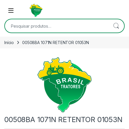
Skip to navigation
Skip to content
Open
Pesquisar por:
Início
00508BA 1071N RETENTOR 01053N
00508BA 1071N RETENTOR 01053N