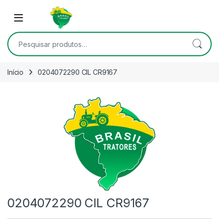
Skip to navigation
Skip to content
Open
Pesquisar por:
Início
0204072290 CIL CR9167
0204072290 CIL CR9167