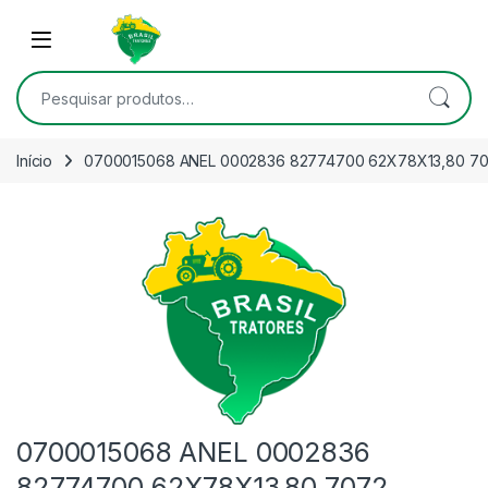
Skip to navigation
Skip to content
Open
Pesquisar por:
Início
0700015068 ANEL 0002836 82774700 62X78X13,80 7
0700015068 ANEL 0002836
82774700 62X78X13,80 7072