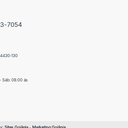
33-7054
 74430-130
- Sáb: 08:00 ás
or:
Sites Goiânia
-
Marketing Goiânia