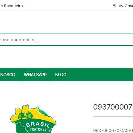
 e Roçadeiras
Av. Cas
r:
ONOSCO
WHATSAPP
BLOG
093700007
0937000070 GAXETA 