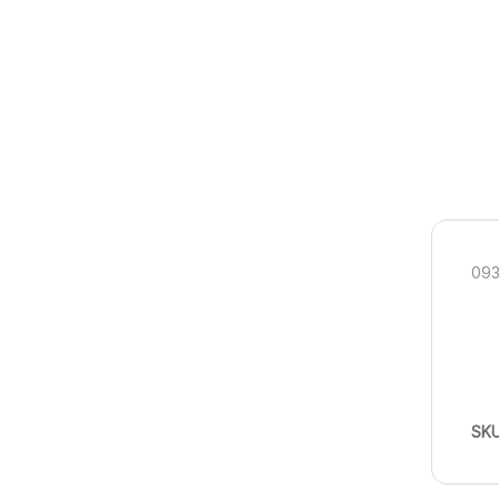
093
SK