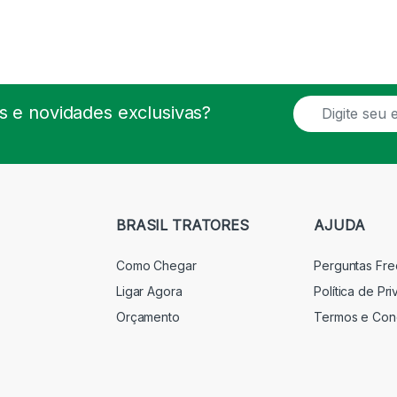
E
 e novidades exclusivas?
m
a
i
l
*
BRASIL TRATORES
AJUDA
Como Chegar
Perguntas Fr
Ligar Agora
Política de Pr
Orçamento
Termos e Con