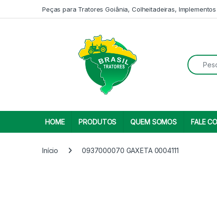
Skip to navigation
Skip to content
Peças para Tratores Goiânia, Colheitadeiras, Implementos
Search fo
HOME
PRODUTOS
QUEM SOMOS
FALE C
Início
0937000070 GAXETA 0004111