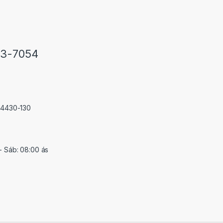
33-7054
 74430-130
- Sáb: 08:00 ás