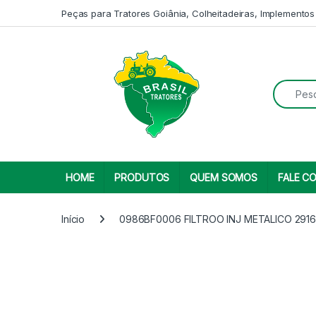
Skip to navigation
Skip to content
Peças para Tratores Goiânia, Colheitadeiras, Implementos
Search fo
HOME
PRODUTOS
QUEM SOMOS
FALE C
Início
0986BF0006 FILTROO INJ METALICO 291