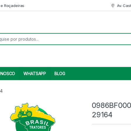
 e Roçadeiras
Av. Cas
r:
ONOSCO
WHATSAPP
BLOG
64
0986BF000
29164