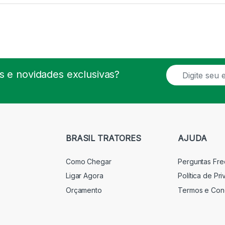
E
 e novidades exclusivas?
m
a
i
l
*
BRASIL TRATORES
AJUDA
Como Chegar
Perguntas Fr
Ligar Agora
Política de Pr
Orçamento
Termos e Con