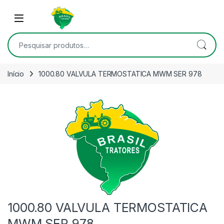
Skip to navigation
Skip to content
Open
Pesquisar por:
Início
1000.80 VALVULA TERMOSTATICA MWM SER 978
1000.80 VALVULA TERMOSTATICA
MWM SER 978