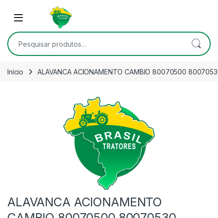
Skip to navigation
Skip to content
Open
Pesquisar por:
Início
ALAVANCA ACIONAMENTO CAMBIO 80070500 80070530
ALAVANCA ACIONAMENTO
CAMBIO 80070500 80070530