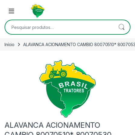
Skip to navigation
Skip to content
Open
Pesquisar por:
Início
ALAVANCA ACIONAMENTO CAMBIO 80070510* 800705
ALAVANCA ACIONAMENTO
CAMBIO 80070510* 80070530