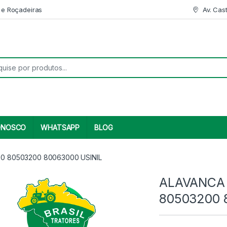
 e Roçadeiras
Av. Cas
r:
ONOSCO
WHATSAPP
BLOG
0 80503200 80063000 USINIL
ALAVANCA
80503200 