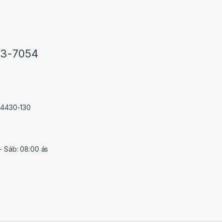
33-7054
 74430-130
- Sáb: 08:00 ás