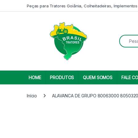
Skip to navigation
Skip to content
Peças para Tratores Goiânia, Colheitadeiras, Implementos
Search fo
HOME
PRODUTOS
QUEM SOMOS
FALE C
Início
ALAVANCA DE GRUPO 80063000 8050320