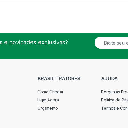
E
 e novidades exclusivas?
m
a
i
l
*
BRASIL TRATORES
AJUDA
Como Chegar
Perguntas Fr
Ligar Agora
Política de Pr
Orçamento
Termos e Con