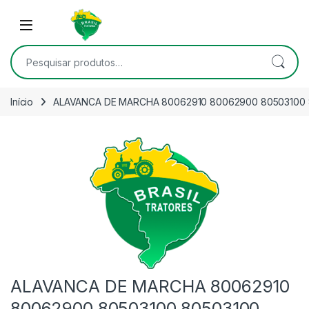
Skip to navigation
Skip to content
Open
Pesquisar por:
Início
ALAVANCA DE MARCHA 80062910 80062900 80503100 
ALAVANCA DE MARCHA 80062910
80062900 80503100 80503100