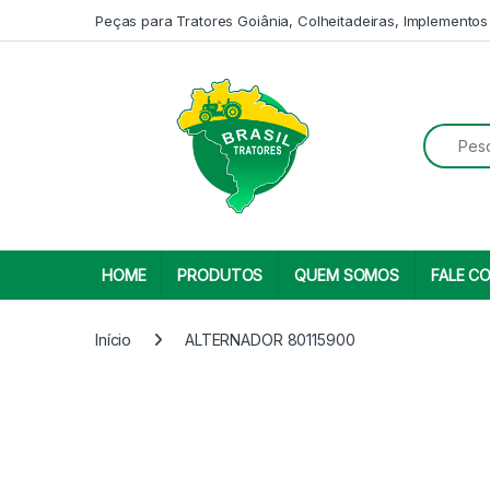
Skip to navigation
Skip to content
Peças para Tratores Goiânia, Colheitadeiras, Implementos
Search fo
HOME
PRODUTOS
QUEM SOMOS
FALE C
Início
ALTERNADOR 80115900