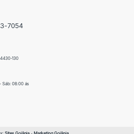
33-7054
 74430-130
- Sáb: 08:00 ás
or:
Sites Goiânia
-
Marketing Goiânia