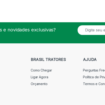
E
 e novidades exclusivas?
m
a
i
l
*
BRASIL TRATORES
AJUDA
Como Chegar
Perguntas Fr
Ligar Agora
Política de Pr
Orçamento
Termos e Con