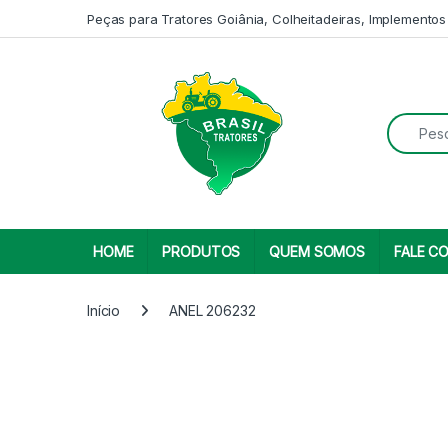
Skip to navigation
Skip to content
Peças para Tratores Goiânia, Colheitadeiras, Implementos
Search fo
HOME
PRODUTOS
QUEM SOMOS
FALE C
Início
ANEL 206232