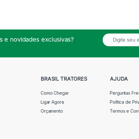
E
 e novidades exclusivas?
m
a
i
l
*
BRASIL TRATORES
AJUDA
Como Chegar
Perguntas Fr
Ligar Agora
Política de Pr
Orçamento
Termos e Con