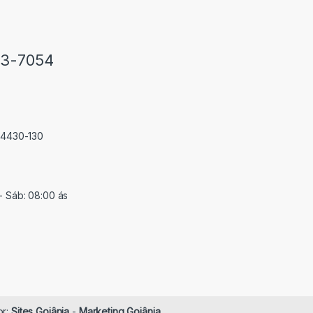
33-7054
 74430-130
- Sáb: 08:00 ás
or:
Sites Goiânia
-
Marketing Goiânia