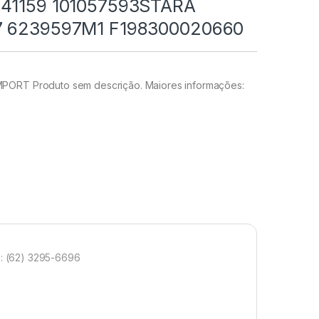
L41159 101057593STARA
7 6239597M1 F198300020660
PORT Produto sem descrição. Maiores informações:
: (62) 3295-6696