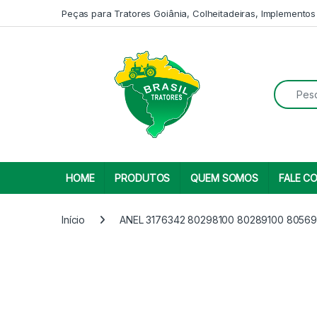
Skip to navigation
Skip to content
Peças para Tratores Goiânia, Colheitadeiras, Implementos
Search fo
HOME
PRODUTOS
QUEM SOMOS
FALE C
Início
ANEL 3176342 80298100 80289100 80569