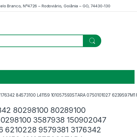
telo Branco, Nº4726 – Rodoviário, Goiânia – GO, 74430-130
3176342 84573100 L41159 101057593STARA 0750101027 6239597M1
342 80298100 80289100
80298100 3587938 150902047
6 6210228 9579381 3176342