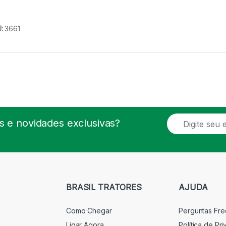
U:
3661
E
 e novidades exclusivas?
m
a
i
l
*
BRASIL TRATORES
AJUDA
Como Chegar
Perguntas Fr
Ligar Agora
Política de Pr