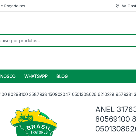
 e Roçadeiras
Av. Cas
r:
ONOSCO
WHATSAPP
BLOG
100 80298100 3587938 150902047 0501308626 6210228 9579381 
ANEL 3176
80569100 
050130862