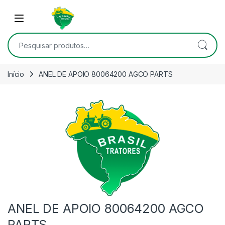
Skip to navigation
Skip to content
Open
Pesquisar por:
Início
ANEL DE APOIO 80064200 AGCO PARTS
ANEL DE APOIO 80064200 AGCO
PARTS