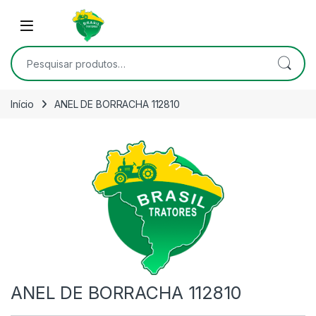
Skip to navigation
Skip to content
Open
Pesquisar por:
Início
ANEL DE BORRACHA 112810
ANEL DE BORRACHA 112810