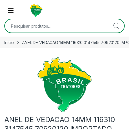
Skip to navigation
Skip to content
Open
Pesquisar por:
Início
ANEL DE VEDACAO 14MM 116310 3147545 70920120 IM
ANEL DE VEDACAO 14MM 116310
3147545 70920120 IMPORTADO