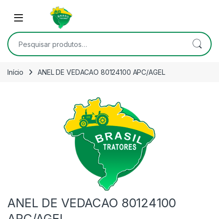
Skip to navigation
Skip to content
Open
Pesquisar por:
Início
ANEL DE VEDACAO 80124100 APC/AGEL
ANEL DE VEDACAO 80124100
APC/AGEL