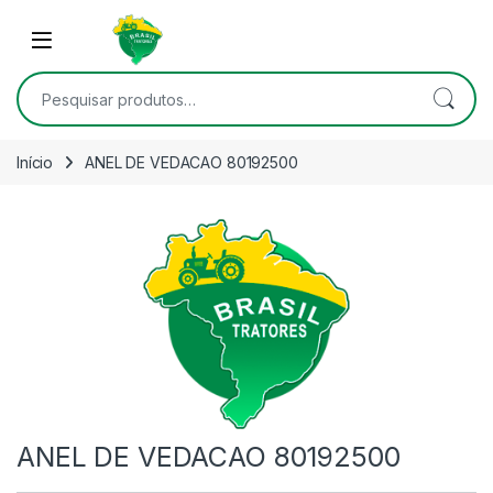
Skip to navigation
Skip to content
Open
Pesquisar por:
Início
ANEL DE VEDACAO 80192500
ANEL DE VEDACAO 80192500