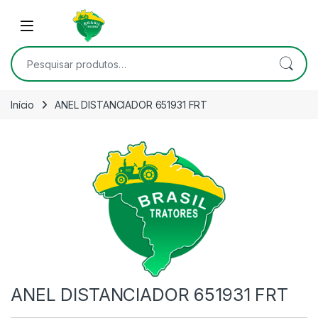
Skip to navigation
Skip to content
Open
Pesquisar por:
Início
ANEL DISTANCIADOR 651931 FRT
ANEL DISTANCIADOR 651931 FRT