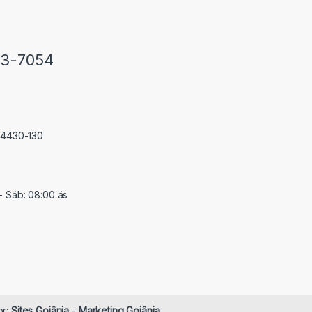
33-7054
 74430-130
- Sáb: 08:00 ás
or:
Sites Goiânia
-
Marketing Goiânia