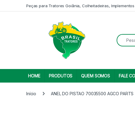
Skip to navigation
Skip to content
Peças para Tratores Goiânia, Colheitadeiras, Implementos
Search fo
HOME
PRODUTOS
QUEM SOMOS
FALE C
Início
ANEL DO PISTAO 70035500 AGCO PARTS