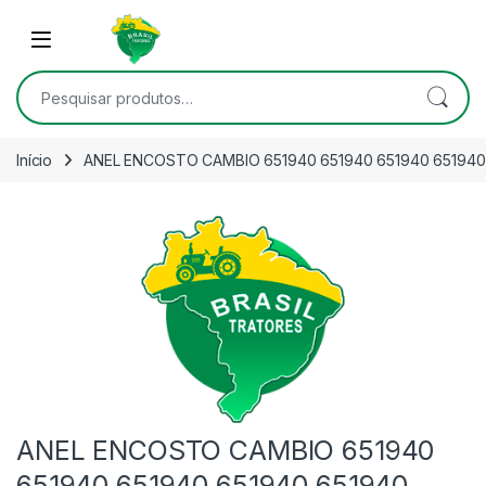
Skip to navigation
Skip to content
Open
Pesquisar por:
Início
ANEL ENCOSTO CAMBIO 651940 651940 651940 651940
ANEL ENCOSTO CAMBIO 651940
651940 651940 651940 651940