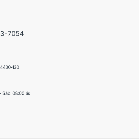
33-7054
 74430-130
- Sáb: 08:00 ás