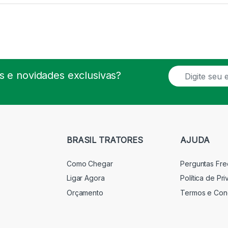
E
 e novidades exclusivas?
m
a
i
l
*
BRASIL TRATORES
AJUDA
Como Chegar
Perguntas Fr
Ligar Agora
Política de Pr
Orçamento
Termos e Con