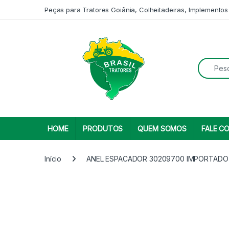
Skip to navigation
Skip to content
Peças para Tratores Goiânia, Colheitadeiras, Implementos
Search fo
HOME
PRODUTOS
QUEM SOMOS
FALE C
Início
ANEL ESPACADOR 30209700 IMPORTADO