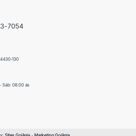
33-7054
 74430-130
- Sáb: 08:00 ás
or:
Sites Goiânia
-
Marketing Goiânia