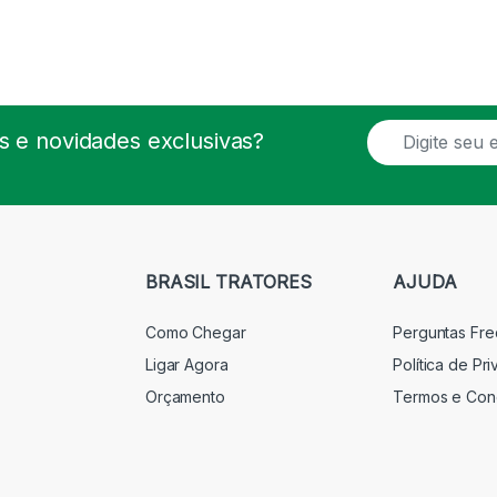
E
 e novidades exclusivas?
m
a
i
l
*
BRASIL TRATORES
AJUDA
Como Chegar
Perguntas Fr
Ligar Agora
Política de Pr
Orçamento
Termos e Con