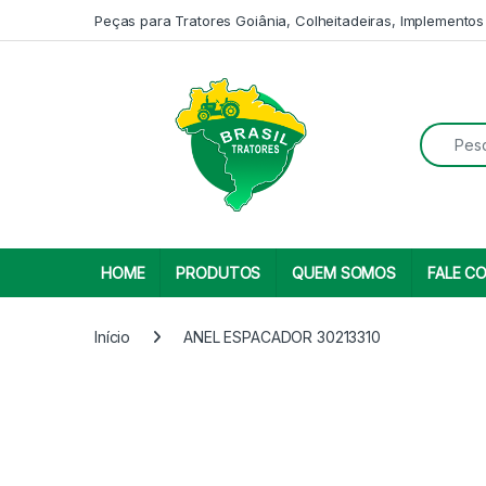
Skip to navigation
Skip to content
Peças para Tratores Goiânia, Colheitadeiras, Implementos
Search fo
HOME
PRODUTOS
QUEM SOMOS
FALE C
Início
ANEL ESPACADOR 30213310