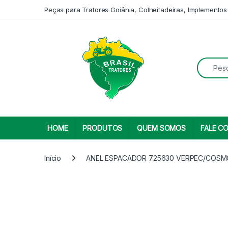
Skip to navigation
Skip to content
Peças para Tratores Goiânia, Colheitadeiras, Implementos
Search fo
HOME
PRODUTOS
QUEM SOMOS
FALE C
Início
ANEL ESPACADOR 725630 VERPEC/COS