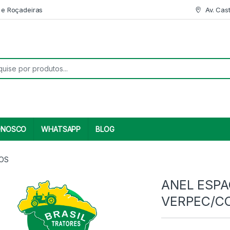
 e Roçadeiras
Av. Cas
r:
ONOSCO
WHATSAPP
BLOG
MOS
ANEL ESP
VERPEC/C