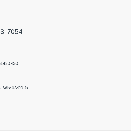
33-7054
 74430-130
- Sáb: 08:00 ás