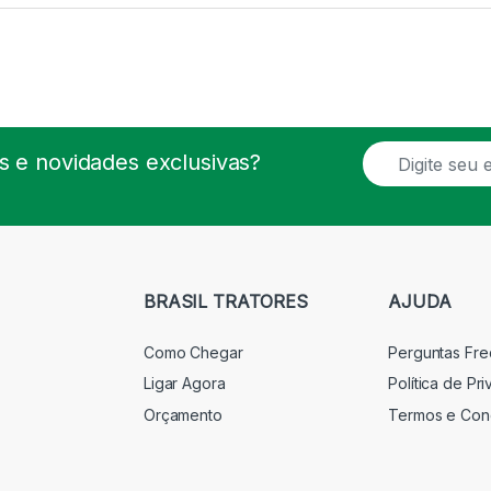
E
 e novidades exclusivas?
m
a
i
l
*
BRASIL TRATORES
AJUDA
Como Chegar
Perguntas Fr
Ligar Agora
Política de Pr
Orçamento
Termos e Con