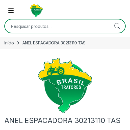
Skip to navigation
Skip to content
Open
Pesquisar por:
Início
ANEL ESPACADORA 30213110 TAS
ANEL ESPACADORA 30213110 TAS