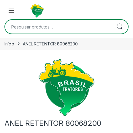
Skip to navigation
Skip to content
Open
Pesquisar por:
Início
ANEL RETENTOR 80068200
ANEL RETENTOR 80068200