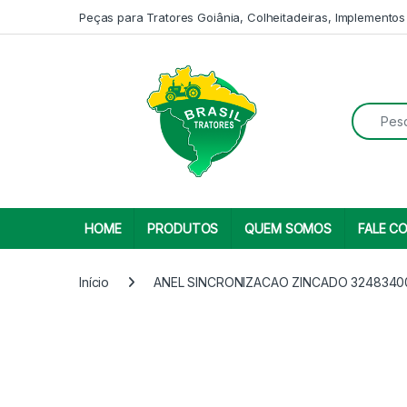
Skip to navigation
Skip to content
Peças para Tratores Goiânia, Colheitadeiras, Implementos
Search fo
HOME
PRODUTOS
QUEM SOMOS
FALE C
Início
ANEL SINCRONIZACAO ZINCADO 32483400