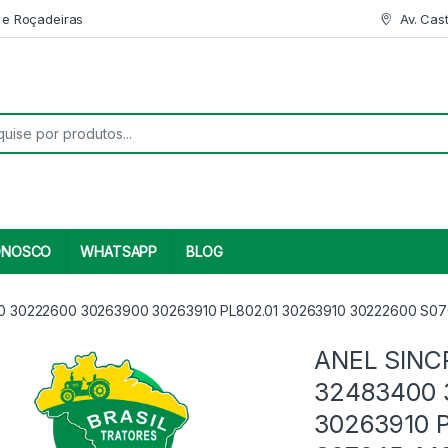
 e Roçadeiras
Av. Cas
r:
ONOSCO
WHATSAPP
BLOG
 30222600 30263900 30263910 PL802.01 30263910 30222600 S
ANEL SIN
32483400 
30263910 