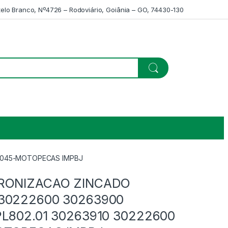
telo Branco, Nº4726 – Rodoviário, Goiânia – GO, 74430-130
07045-MOTOPECAS IMPBJ
CRONIZACAO ZINCADO
30222600 30263900
PL802.01 30263910 30222600