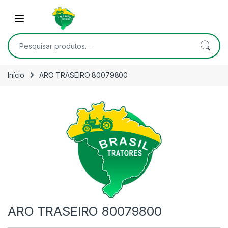
Skip to navigation
Skip to content
Open
Pesquisar por:
Início
ARO TRASEIRO 80079800
ARO TRASEIRO 80079800