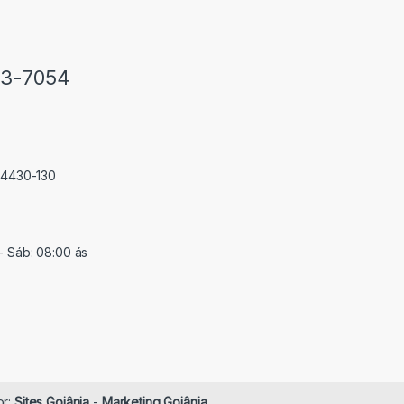
33-7054
 74430-130
- Sáb: 08:00 ás
or:
Sites Goiânia
-
Marketing Goiânia