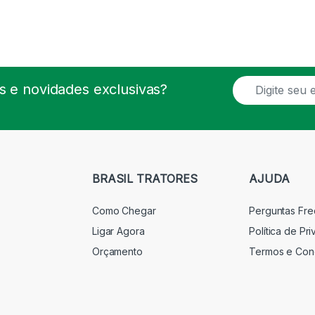
E
 e novidades exclusivas?
m
a
i
l
*
BRASIL TRATORES
AJUDA
Como Chegar
Perguntas Fr
Ligar Agora
Política de Pr
Orçamento
Termos e Con