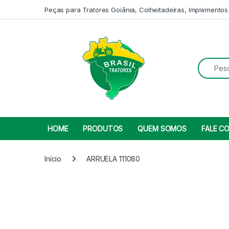
Skip to navigation
Skip to content
Peças para Tratores Goiânia, Colheitadeiras, Implementos
Search fo
HOME
PRODUTOS
QUEM SOMOS
FALE C
Início
ARRUELA 111080