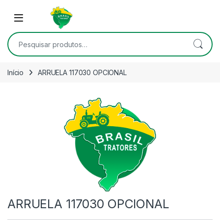
Skip to navigation
Skip to content
Open
Pesquisar por:
Início
ARRUELA 117030 OPCIONAL
ARRUELA 117030 OPCIONAL