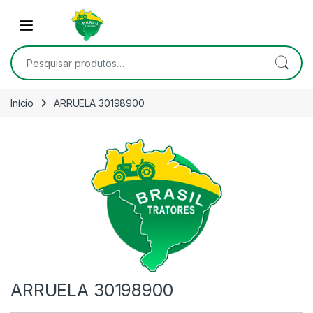
Skip to navigation
Skip to content
Open
Pesquisar por:
Início
ARRUELA 30198900
ARRUELA 30198900