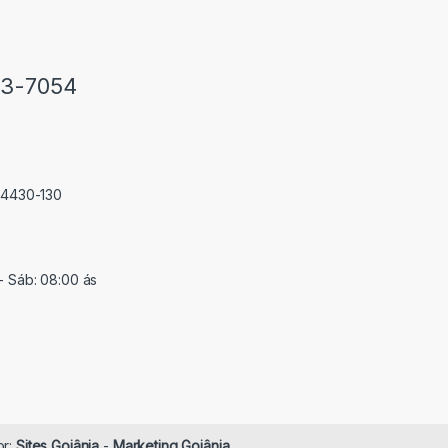
33-7054
 74430-130
- Sáb: 08:00 ás
or:
Sites Goiânia
-
Marketing Goiânia