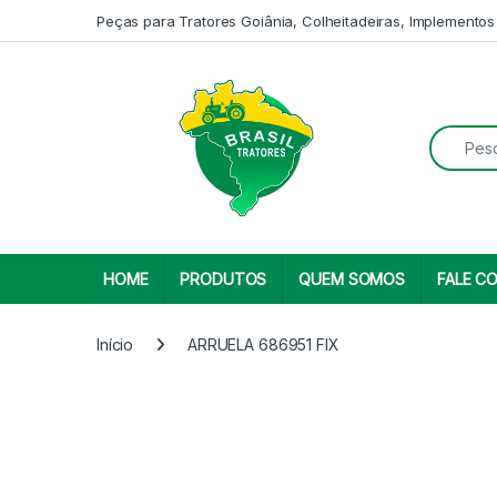
Skip to navigation
Skip to content
Peças para Tratores Goiânia, Colheitadeiras, Implementos
Search fo
HOME
PRODUTOS
QUEM SOMOS
FALE C
Início
ARRUELA 686951 FIX