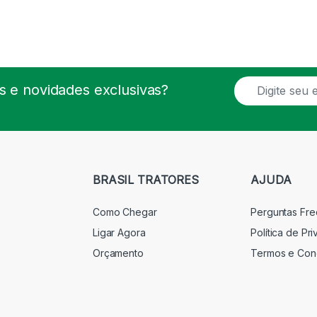
E
 e novidades exclusivas?
m
a
i
l
*
BRASIL TRATORES
AJUDA
Como Chegar
Perguntas Fr
Ligar Agora
Política de Pr
Orçamento
Termos e Con