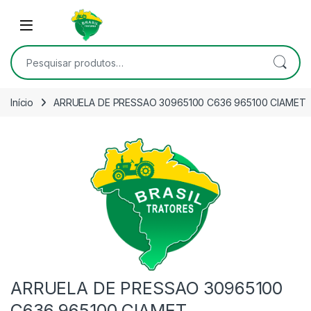
Skip to navigation
Skip to content
Open
Pesquisar por:
Início
ARRUELA DE PRESSAO 30965100 C636 965100 CIAMET
ARRUELA DE PRESSAO 30965100
C636 965100 CIAMET