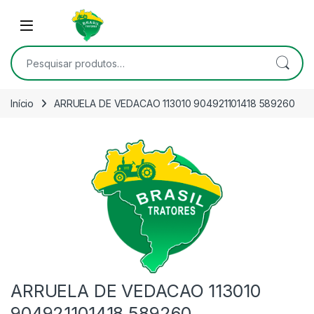
Skip to navigation
Skip to content
Open
Pesquisar por:
Início
ARRUELA DE VEDACAO 113010 904921101418 589260
ARRUELA DE VEDACAO 113010
904921101418 589260