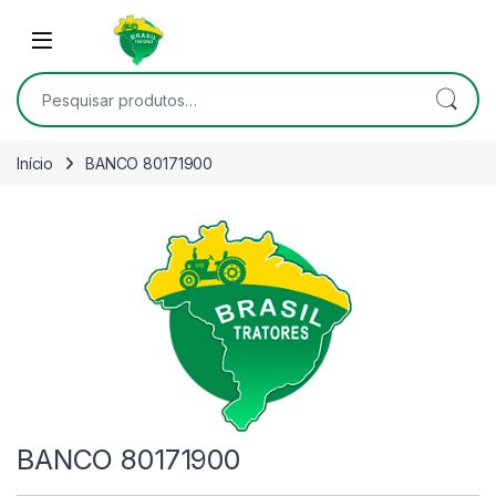
Skip to navigation
Skip to content
Open
Pesquisar por:
Início
BANCO 80171900
BANCO 80171900