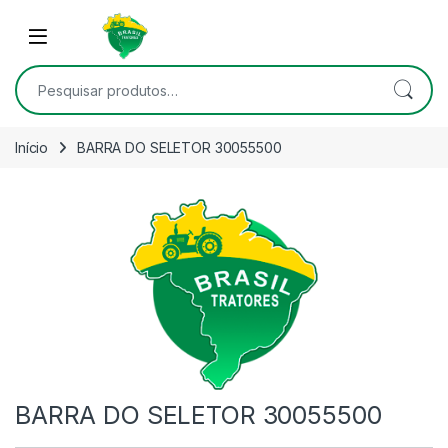
Skip to navigation
Skip to content
Open
Pesquisar por:
Início
BARRA DO SELETOR 30055500
BARRA DO SELETOR 30055500