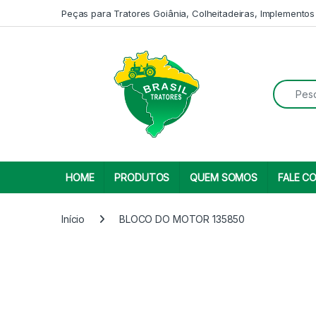
Skip to navigation
Skip to content
Peças para Tratores Goiânia, Colheitadeiras, Implementos
Search fo
HOME
PRODUTOS
QUEM SOMOS
FALE C
Início
BLOCO DO MOTOR 135850