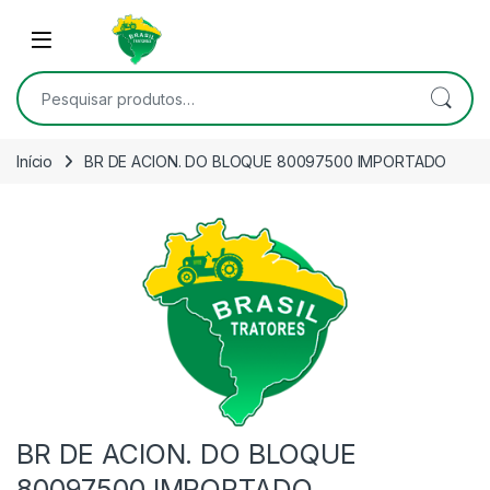
Skip to navigation
Skip to content
Open
Pesquisar por:
Início
BR DE ACION. DO BLOQUE 80097500 IMPORTADO
BR DE ACION. DO BLOQUE
80097500 IMPORTADO