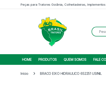
Skip to navigation
Skip to content
Peças para Tratores Goiânia, Colheitadeiras, Implementos
Search fo
HOME
PRODUTOS
QUEM SOMOS
FALE C
Início
BRACO EIXO HIDRAULICO 652251 USINIL