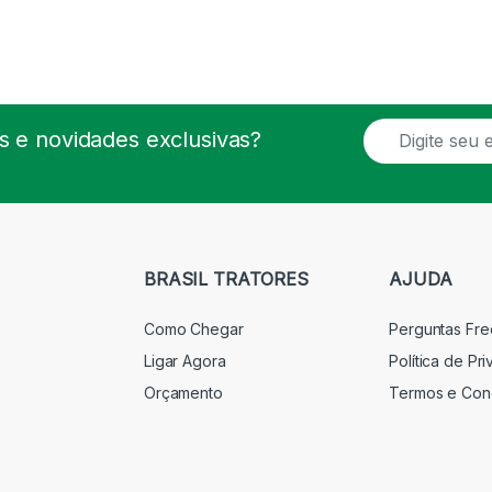
E
 e novidades exclusivas?
m
a
i
l
*
BRASIL TRATORES
AJUDA
Como Chegar
Perguntas Fr
Ligar Agora
Política de Pr
Orçamento
Termos e Con