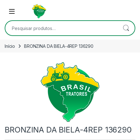
Skip to navigation
Skip to content
Open
Pesquisar por:
Início
BRONZINA DA BIELA-4REP 136290
BRONZINA DA BIELA-4REP 136290