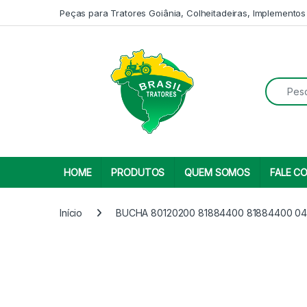
Skip to navigation
Skip to content
Peças para Tratores Goiânia, Colheitadeiras, Implementos
Search fo
HOME
PRODUTOS
QUEM SOMOS
FALE C
Início
BUCHA 80120200 81884400 81884400 04