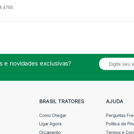
U:
4765
E
 e novidades exclusivas?
m
a
i
l
*
BRASIL TRATORES
AJUDA
Como Chegar
Perguntas Fr
Ligar Agora
Política de Pr
Orçamento
Termos e Con