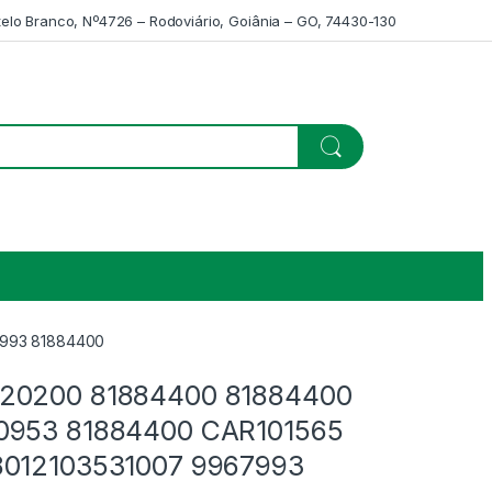
telo Branco, Nº4726 – Rodoviário, Goiânia – GO, 74430-130
7993 81884400
20200 81884400 81884400
0953 81884400 CAR101565
8012103531007 9967993