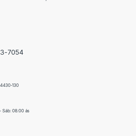
33-7054
 74430-130
- Sáb: 08:00 ás