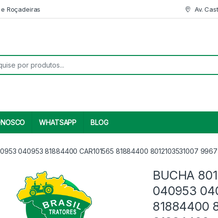
 e Roçadeiras
Av. Cas
r:
ONOSCO
WHATSAPP
BLOG
0953 040953 81884400 CAR101565 81884400 8012103531007 996
BUCHA 801
040953 04
81884400 