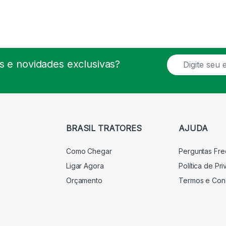
E
 e novidades exclusivas?
m
a
i
l
*
BRASIL TRATORES
AJUDA
Como Chegar
Perguntas Fr
Ligar Agora
Política de Pr
Orçamento
Termos e Con