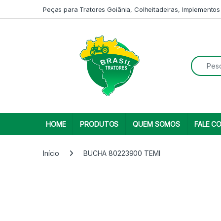
Skip to navigation
Skip to content
Peças para Tratores Goiânia, Colheitadeiras, Implementos
Search fo
HOME
PRODUTOS
QUEM SOMOS
FALE C
Início
BUCHA 80223900 TEMI