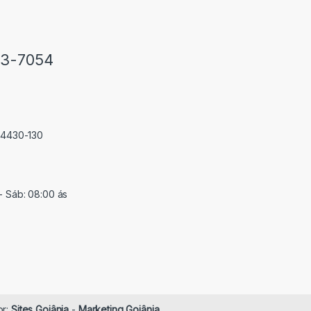
33-7054
 74430-130
- Sáb: 08:00 ás
or:
Sites Goiânia
-
Marketing Goiânia