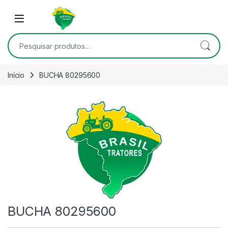
Skip to navigation
Skip to content
Open
Pesquisar por:
Início
BUCHA 80295600
BUCHA 80295600