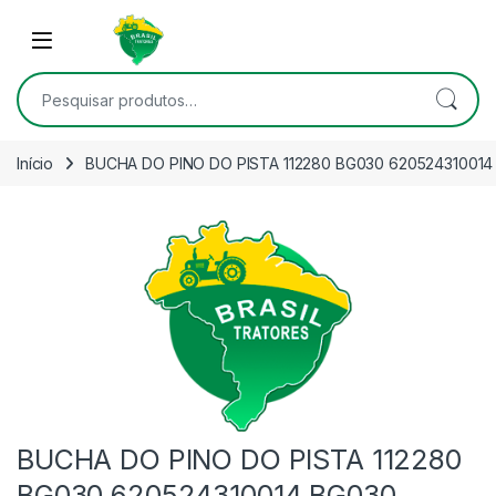
Skip to navigation
Skip to content
Open
Pesquisar por:
Início
BUCHA DO PINO DO PISTA 112280 BG030 6205243100
BUCHA DO PINO DO PISTA 112280
BG030 620524310014 BG030