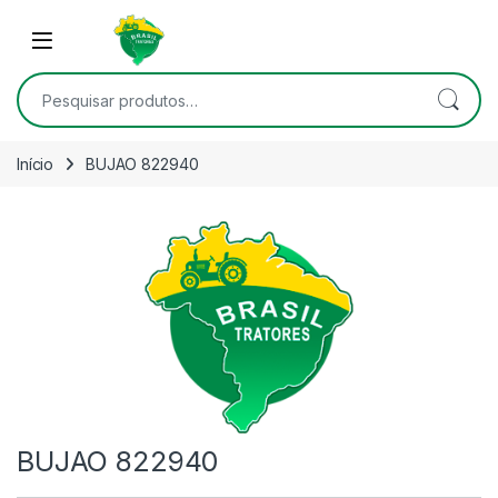
Skip to navigation
Skip to content
Open
Pesquisar por:
Início
BUJAO 822940
BUJAO 822940