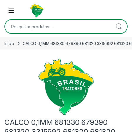
Skip to navigation
Skip to content
Open
Pesquisar por:
Início
CALCO 0,1MM 681330 679390 681320 3315992 681320 6
CALCO 0,1MM 681330 679390
681320 3315992 681320 681320