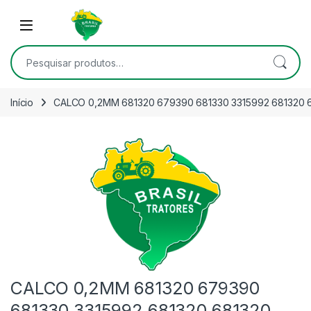
Skip to navigation
Skip to content
Open
Pesquisar por:
Início
CALCO 0,2MM 681320 679390 681330 3315992 681320 
CALCO 0,2MM 681320 679390
681330 3315992 681320 681320