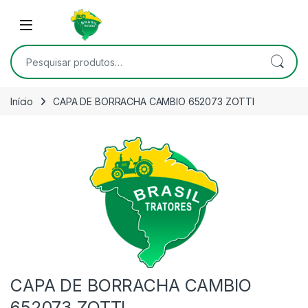
Skip to navigation
Skip to content
Open
Pesquisar por:
Início
CAPA DE BORRACHA CAMBIO 652073 ZOTTI
CAPA DE BORRACHA CAMBIO
652073 ZOTTI