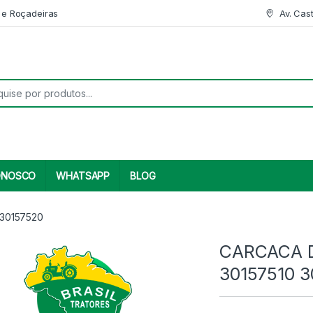
 e Roçadeiras
Av. Cas
r:
ONOSCO
WHATSAPP
BLOG
30157520
CARCACA D
30157510 