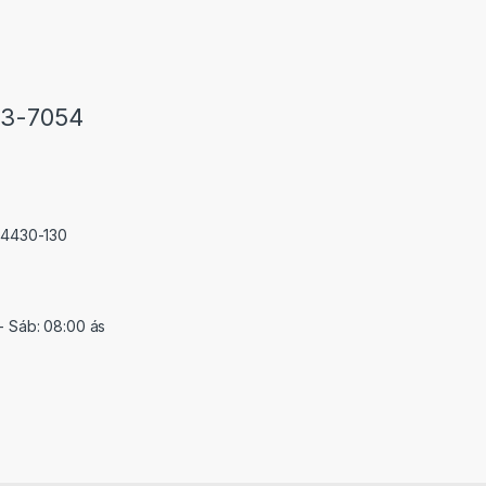
33-7054
 74430-130
- Sáb: 08:00 ás