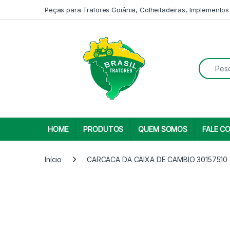
Skip to navigation
Skip to content
Peças para Tratores Goiânia, Colheitadeiras, Implementos
Search fo
HOME
PRODUTOS
QUEM SOMOS
FALE C
Início
CARCACA DA CAIXA DE CAMBIO 30157510 