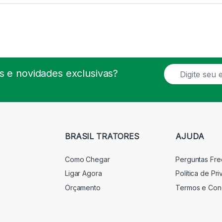
E
 e novidades exclusivas?
m
a
i
l
*
BRASIL TRATORES
AJUDA
Como Chegar
Perguntas Fr
Ligar Agora
Política de Pr
Orçamento
Termos e Con