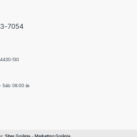
33-7054
 74430-130
- Sáb: 08:00 ás
or:
Sites Goiânia
-
Marketing Goiânia