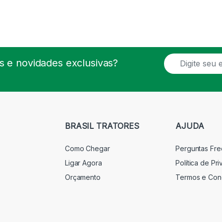
E
 e novidades exclusivas?
m
a
i
l
*
BRASIL TRATORES
AJUDA
Como Chegar
Perguntas Fr
Ligar Agora
Política de Pr
Orçamento
Termos e Con