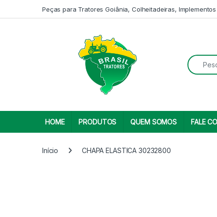
Skip to navigation
Skip to content
Peças para Tratores Goiânia, Colheitadeiras, Implementos
Search fo
HOME
PRODUTOS
QUEM SOMOS
FALE C
Início
CHAPA ELASTICA 30232800